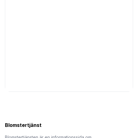
Blomstertjänst
Blomstertjänsten är en informationssida om