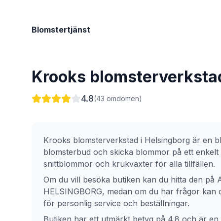
Blomstertjänst
Krooks blomsterverksta
4.8
(
43
omdömen)
Krooks blomsterverkstad
i
Helsingborg
är en bl
blomsterbud och skicka blommor på ett enkelt 
snittblommor och krukväxter för alla tillfällen.
Om du vill besöka butiken kan du hitta den på
HELSINGBORG
, medan om du har frågor kan du
för personlig service och beställningar.
Butiken har ett utmärkt betyg på 4.8 och är en