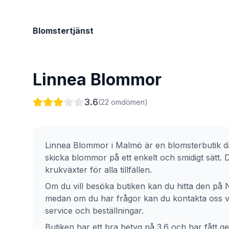
Blomstertjänst
Linnea Blommor
3.6
(
22
omdömen)
Linnea Blommor
i
Malmö
är en blomsterbutik d
skicka blommor på ett enkelt och smidigt sätt.
krukväxter för alla tillfällen.
Om du vill besöka butiken kan du hitta den på
medan om du har frågor kan du kontakta oss via
service och beställningar.
Butiken har ett bra betyg på 3.6 och har fått g