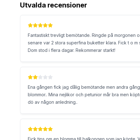
Utvalda recensioner
Fantastiskt trevligt bemötande. Ringde på morgonen och 
senare var 2 stora superfina buketter klara. Fick t o m
Dom stod i flera dagar. Rekommerar starkt!
Ena gången fick jag dålig bemötande men andra gånge
blommor.. Mina nejlikor och petunior mår bra men köpt
dö av någon anledning..
Fick tips om en blomma till balkongen som jag köpte.