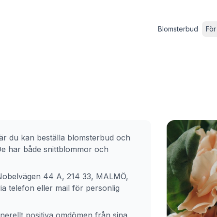
Blomsterbud
För
är du kan beställa blomsterbud och
 De har både snittblommor och
Nobelvägen 44 A, 214 33, MALMÖ
,
 telefon eller mail för personlig
enerellt positiva omdömen från sina