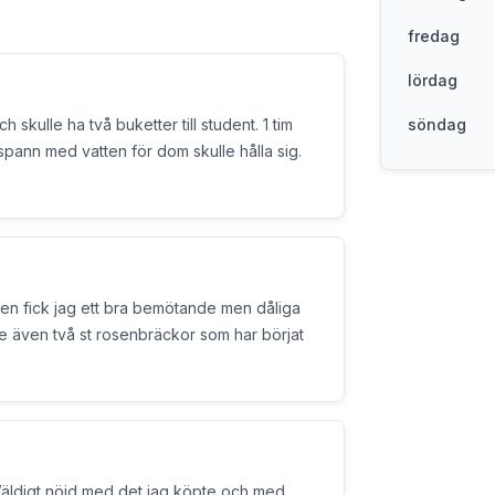
fredag
lördag
skulle ha två buketter till student. 1 tim
söndag
 spann med vatten för dom skulle hålla sig.
n fick jag ett bra bemötande men dåliga
e även två st rosenbräckor som har börjat
 Väldigt nöjd med det jag köpte och med