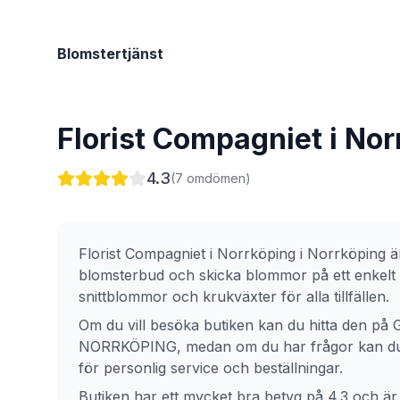
Blomstertjänst
Florist Compagniet i No
4.3
(
7
omdömen)
Florist Compagniet i Norrköping
i
Norrköping
är
blomsterbud och skicka blommor på ett enkelt 
snittblommor och krukväxter för alla tillfällen.
Om du vill besöka butiken kan du hitta den på
NORRKÖPING
, medan om du har frågor kan du 
för personlig service och beställningar.
Butiken har ett mycket bra betyg på 4.3 och är