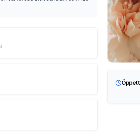
G
Öppett