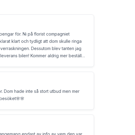
engar för. Ni på florist compagniet
larat klart och tydligt att dom skulle ringa
överraskningen. Dessutom blev tanten jag
å leverans bilen! Kommer aldrig mer beställa
la jag känner. Skäms på er.
r. Dom hade inte så stort utbud men mer
 besöket🌸🌸
o av vem den var