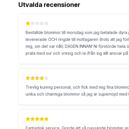
Utvalda recensioner
Beställde blommor till morsdag som jag betalade dyra p
levererade OCH ringde till mottagaren (trots att jag förk
mig, om det var nåt) DAGEN INNAN! Ni förstörde hela 
prata med sur och vresig och la ifrån sig allt ansvar p
tjänst från er och kommer dela denna upplevelse till al
Trevlig kunnig personal, och fick med mig fina blommo
unika och charmiga blommor så jag är supernöjd med
Fantastisk service. Gjorde ett så passande blomster arangemang endast av inf