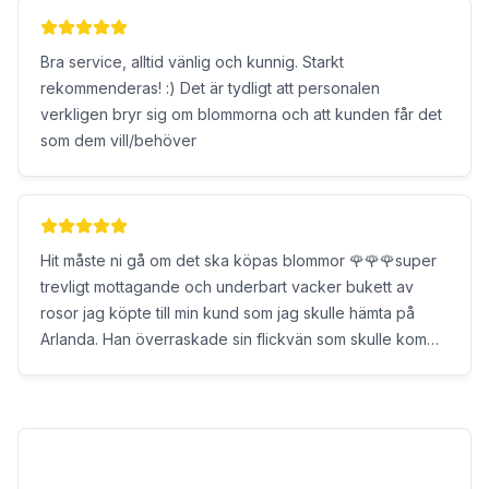
bukett! Högsta betyg både för empatin och för den
underbara buketten. Missa inte denna juvel.
Bra service, alltid vänlig och kunnig. Starkt
rekommenderas! :) Det är tydligt att personalen
verkligen bryr sig om blommorna och att kunden får det
som dem vill/behöver
Hit måste ni gå om det ska köpas blommor 🌹🌹🌹super
trevligt mottagande och underbart vacker bukett av
rosor jag köpte till min kund som jag skulle hämta på
Arlanda. Han överraskade sin flickvän som skulle komma
och dessutom flytta till honom i Sverige. Med Limousine
blommor och 🍾 Champagne. Tiden han sparade med mitt
erbjudande om att jag kunde ju köpa blommorna åt
honom under dagen uppskattades jätte jätte mycket.
Vad gör jag inte för mina kunder 😊🌹🌹🌹Här kommer