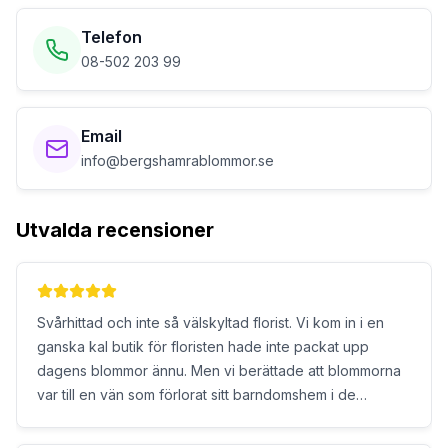
Telefon
08-502 203 99
Email
info@bergshamrablommor.se
Utvalda recensioner
Svårhittad och inte så välskyltad florist. Vi kom in i en
ganska kal butik för floristen hade inte packat upp
dagens blommor ännu. Men vi berättade att blommorna
var till en vän som förlorat sitt barndomshem i de
kaliforniska bränderna. Då fick vi komma in på lagret och
själva välja färger och blommor. Han gjorde en så fin