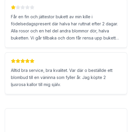
Får en fin och jättestor bukett av min kille i
födelsedagspresent där halva har ruttnat efter 2 dagar.
Alla rosor och en hel del andra blommor dör, halva
buketten. Vi går tillbaka och dom får rensa upp buketten
och hon säger vi undviker rosor då men jag vill ha rosor
de är ju att deras rosor har dålig kvalitet och är för
gamla och ska därför inte säljas. Jag får tillbaka en halv
bukett men vi har köpt en stor bukett detta ser jag när
Alltid bra service, bra kvalitet. Var där o beställde ett
jag kommer hem i påsen annars hade jag lämnat utan
blombud till en väninna som fyller år. Jag köpte 2
buketten. Gå inte hit, de är för dyrt för den kvalité man
ljusrosa kallor till mig själv.
får och jag köper och får ofta blommor. Måste säga att ni
är sämst. Sjukt besviken. Skäms på er! Jag ska inte
behöva åka in och byta blommor för att ni gör ett dåligt
jobb och på allt det får jag en halv bukett. Aldrig fått så
dåliga blommor eller service. Pinsamt!