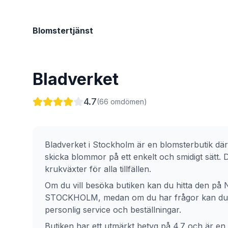
Blomstertjänst
Bladverket
4.7
(
66
omdömen)
Bladverket
i
Stockholm
är en blomsterbutik där
skicka blommor på ett enkelt och smidigt sätt.
krukväxter för alla tillfällen.
Om du vill besöka butiken kan du hitta den på
N
STOCKHOLM
, medan om du har frågor kan du k
personlig service och beställningar.
Butiken har ett utmärkt betyg på 4.7 och är en