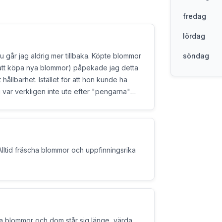
fredag
lördag
 aldrig mer tillbaka. Köpte blommor
söndag
t hållbarhet. Istället för att hon kunde ha
 var verkligen inte ute efter "pengarna"
var lite besviken. Usch så snålt och trist!
Alltid fräscha blommor och uppfinningsrika
ina blommor och dom står sig länge, värda