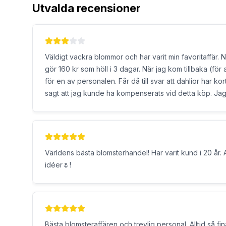
Utvalda recensioner
Väldigt vackra blommor och har varit min favoritaffär. Nu går jag
gör 160 kr som höll i 3 dagar. När jag kom tillbaka (för att köpa nya blommor) påpekade jag detta
för en av personalen. Får då till svar att dahlior har kor
sagt att jag kunde ha kompenserats vid detta köp. Jag
snarare gesten att man var mån om en kund som faktiskt 
Världens bästa blomsterhandel! Har varit kund i 20 år. 
idéer🌷!
Bästa blomsteraffären och trevlig personal. Alltid så f