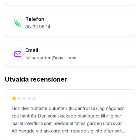
Telefon
08-33 96 14
Email
fatihagarden@gmail.com
Utvalda recensioner
Fick den tröttaste buketten (tulpanfrossa) jag någonsin
sett härifrån. Den som skickade blombudet till mig har
mailat interflora som meddelat fathia garden utan svar.
Allt hängde vid ankomst och repade sig inte efter snitt
trots att den fick stå med omslaget. 1.5 dygn efter