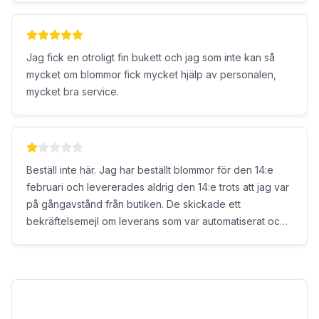
leverans hängde allt fortfarande, och började tappa
kronblad. Fick dessutom ta bort bladen på tulpanerna
(även bladparen längst ner på stjälken), då detta inte
Jag fick en otroligt fin bukett och jag som inte kan så
var heller gjort från butiken. ”Kortet” som var ett vanligt
mycket om blommor fick mycket hjälp av personalen,
papper de hade klippt ut och limmat på en bild var inte
mycket bra service.
heller kanon. Beställt var ett kort med kuvert. Det var
tydligen inte heller viktigt. Blev ingen tulpanfrossa..
Rekommenderar absolut inte. @interflora
Beställ inte här. Jag har beställt blommor för den 14:e
februari och levererades aldrig den 14:e trots att jag var
på gångavstånd från butiken. De skickade ett
bekräftelsemejl om leverans som var automatiserat och
uppenbarligen inte korrekt. Jag ringde dem nästa dag
och de hade en arrogant ursäkt om att "ha för många
beställningar" egentligen, på alla hjärtans dag? Vem
kunde gissa. De förstår uppenbarligen inte det
symboliska värdet av deras arbete. De levererade nästa