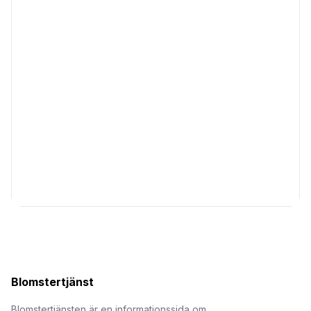
Blomstertjänst
Blomstertjänsten är en informationssida om