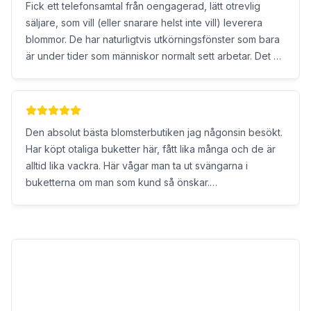
Fick ett telefonsamtal från oengagerad, lätt otrevlig
säljare, som vill (eller snarare helst inte vill) leverera
blommor. De har naturligtvis utkörningsfönster som bara
är under tider som människor normalt sett arbetar. Det är
iofs standard för blomleveranser. Vad som inte är
standard är att de inte är beredda att byta
leveransaddress till mitt arbete (i innerstadsområdet),
vilket aldrig brukar vara något problem. Det slutar med
Den absolut bästa blomsterbutiken jag någonsin besökt.
att de tycker att jag borde komma och hämta blommorna
Har köpt otaliga buketter här, fått lika många och de är
själv och när jag frågar dem om de har några bra
alltid lika vackra. Här vågar man ta ut svängarna i
lösningsförslag tycker det att jag kan ringa upp när jag
buketterna om man som kund så önskar.
har bestämt hur jag ska fixa att de kan leverera på sina
Rekommenderas varmt!
villkor. Det är möjligt att blommorna är vackra men jag
kommer sannolikt aldrig att få se dem. Ska man använda
den här leverantören är det bättre att skicka pengar i ett
kuvert. Då slipper man i alla fall betala för utkörning.