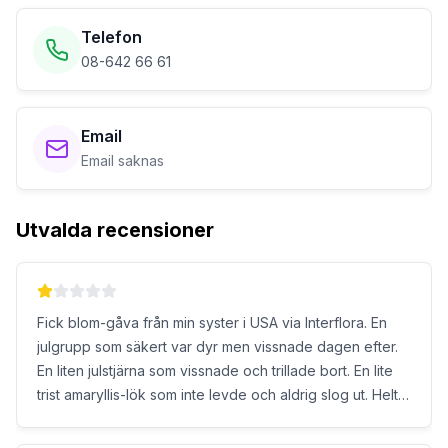
Telefon
08-642 66 61
Email
Email saknas
Utvalda recensioner
Fick blom-gåva från min syster i USA via Interflora. En
julgrupp som säkert var dyr men vissnade dagen efter.
En liten julstjärna som vissnade och trillade bort. En lite
trist amaryllis-lök som inte levde och aldrig slog ut. Helt
enkelt urdålig kvalitet på växter och blommor. Dessutom
säljer de ofräscha blommor som är alltför för dyra. Köp