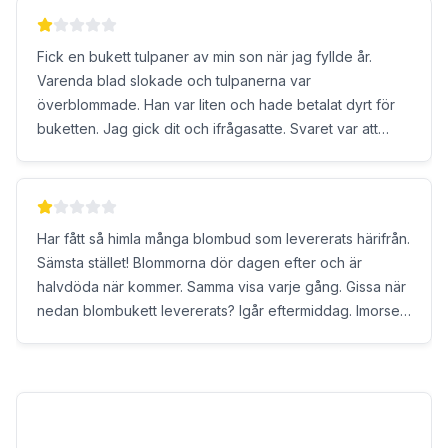
blommor på Magnolia eller PomPom istället. Där har jag
aldrig blivit besviken.
Fick en bukett tulpaner av min son när jag fyllde år.
Varenda blad slokade och tulpanerna var
överblommade. Han var liten och hade betalat dyrt för
buketten. Jag gick dit och ifrågasatte. Svaret var att
tulpanerna såg ut som de skulle samt att man alltid ska ta
bort bladen från stjälken!?
Har fått så himla många blombud som levererats härifrån.
Sämsta stället! Blommorna dör dagen efter och är
halvdöda när kommer. Samma visa varje gång. Gissa när
nedan blombukett levererats? Igår eftermiddag. Imorse
såg det ut såhär. Köp inte från detta ställe!