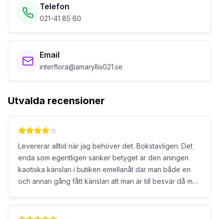
Telefon
021-41 85 60
Email
interflora@amaryllis021.se
Utvalda recensioner
Levererar alltid när jag behöver det. Bokstavligen. Det
enda som egentligen sänker betyget är den aningen
kaotiska känslan i butiken emellanåt där man både en
och annan gång fått känslan att man är till besvär då man
försöker kliva in för hjälp. Även om så inte är fallet,
förstås. Hjälpsamma och duktiga på vad de gör i övrigt.
Även de mest okunniga kring blommor kan framstå som