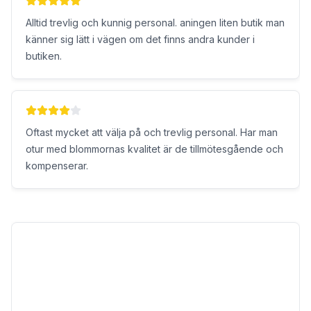
experter till de som får dessa, med hjälp av dessa
Alltid trevlig och kunnig personal. aningen liten butik man
blomexperter. Rekommenderas starkt!
känner sig lätt i vägen om det finns andra kunder i
butiken.
Oftast mycket att välja på och trevlig personal. Har man
otur med blommornas kvalitet är de tillmötesgående och
kompenserar.